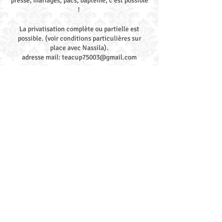
presse, mariages, pacs, baptême, c’est possible
!
La privatisation complète ou partielle est
possible. (voir conditions particulières sur
place avec Nassila).
adresse mail:
teacup75003@gmail.com
La carte
Brunch So British:
Du mardi au vendredi jusqu'à 12h30
Le weekend jusqu'à 16h30
Nos plats à la carte:
Du mardi au vendredi jusqu'à 14h30
Le weekend jusqu'à 16h30
Menu hebdomadaire Lunch à prix
doux:
(18€ Entrée/Plat ou Plat/Dessert ou